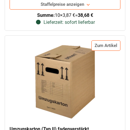
Staffelpreise anzeigen
Summe:
10
×
3,87 €
=
38,68 €
Lieferzeit: sofort lieferbar
Zum Artikel
Umzugskarton (Typ II) fadenverstärkt