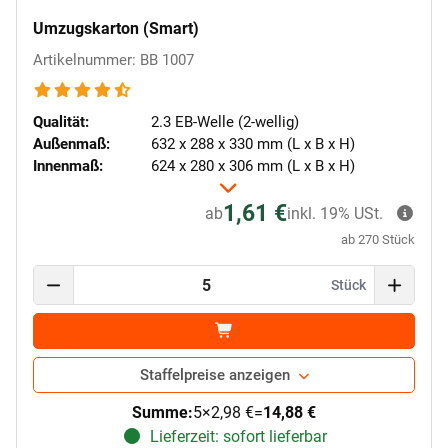
Umzugskarton (Smart)
Artikelnummer: BB 1007
Qualität:
2.3 EB-Welle (2-wellig)
Außenmaß:
632 x 288 x 330 mm (L x B x H)
Innenmaß:
624 x 280 x 306 mm (L x B x H)
1,61 €
ab
inkl. 19% USt.
ab 270 Stück
Stück
Staffelpreise anzeigen
Summe:
5
×
2,98 €
=
14,88 €
Lieferzeit: sofort lieferbar