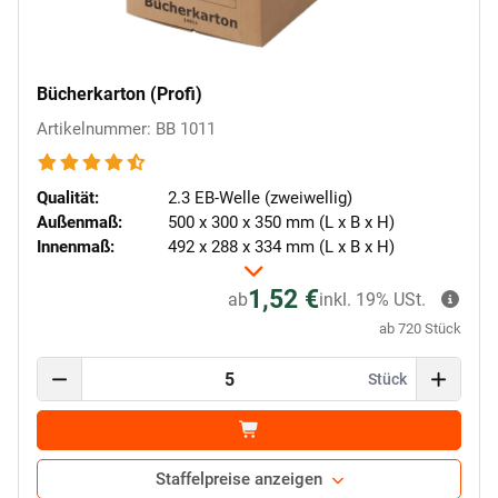
Bücherkarton (Profi)
Artikelnummer: BB 1011
Qualität:
2.3 EB-Welle (zweiwellig)
Außenmaß:
500 x 300 x 350 mm (L x B x H)
Innenmaß:
492 x 288 x 334 mm (L x B x H)
1,52 €
ab
inkl. 19% USt.
ab 720 Stück
Stück
Staffelpreise anzeigen