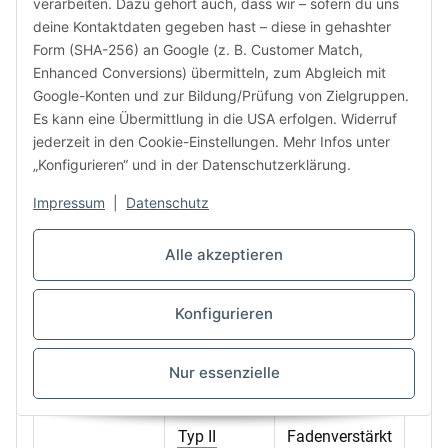
verarbeiten. Dazu gehört auch, dass wir – sofern du uns
deine Kontaktdaten gegeben hast – diese in gehashter
Smart
624 
Form (SHA-256) an Google (z. B. Customer Match,
311
Enhanced Conversions) übermitteln, zum Abgleich mit
Google-Konten und zur Bildung/Prüfung von Zielgruppen.
Es kann eine Übermittlung in die USA erfolgen. Widerruf
jederzeit in den Cookie-Einstellungen. Mehr Infos unter
Profi
590 
„Konfigurieren“ und in der Datenschutzerklärung.
328
Impressum
|
Datenschutz
Spedition
650 
Alle akzeptieren
370
Konfigurieren
Mit Logodruck
650 
370
Nur essenzielle
Typ II
Fadenverstärkt
440 