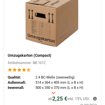
Umzugskarton (Compact)
Artikelnummer: BB 1012
Qualität:
2.4 BC-Welle (zweiwellig)
Außenmaß:
514 x 364 x 405 mm (L x B x H)
Innenmaß:
500 x 350 x 370 mm (L x B x H)
2,25 €
ab
inkl. 19% USt.
ab 300 Stück