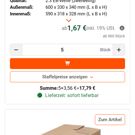
Qualität:
2.3 EB-Welle (zweiwellig)
Außenmaß:
600 x 330 x 340 mm (L x B x H)
Innenmaß:
590 x 318 x 328 mm (L x B x H)
1,67 €
ab
inkl. 19% USt.
ab 960 Stück
Stück
Staffelpreise anzeigen
Summe:
5
×
3,56 €
=
17,79 €
Lieferzeit: sofort lieferbar
Zum Artikel