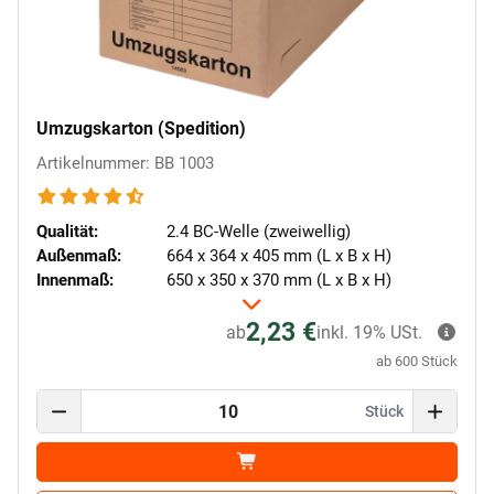
Umzugskarton (Spedition)
Artikelnummer: BB 1003
Qualität:
2.4 BC-Welle (zweiwellig)
Außenmaß:
664 x 364 x 405 mm (L x B x H)
Innenmaß:
650 x 350 x 370 mm (L x B x H)
2,23 €
ab
inkl. 19% USt.
ab 600 Stück
Stück