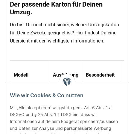
Der passende Karton für Deinen
Umzug.
Du bist Dir noch nicht sicher, welcher Umzugskarton
für Deine Zwecke geeignet ist? Hier findest Du eine
Übersicht mit den wichtigsten Informationen:
Inn
Modell
Ausführung
Besonderheit
(L x
Umzugskarton
Compact
500 
Wie wir Cookies & Co nutzen
370
Mit „Alle akzeptieren“ willigst du gem. Art. 6 Abs. 1 a
DSGVO und § 25 Abs. 1 TTDSG ein, dass wir
inkl. Hänge-
500 
Informationen auf deinem Endgerät speichern/auslesen
register-
370
und Daten zur Analyse und personalisierte Werbung
Einsatz