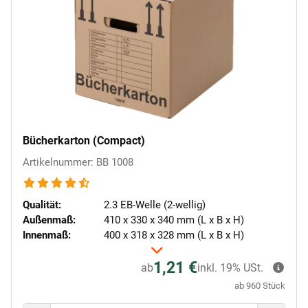
Bücherkarton (Compact)
Artikelnummer: BB 1008
Qualität:
2.3 EB-Welle (2-wellig)
Außenmaß:
410 x 330 x 340 mm (L x B x H)
Innenmaß:
400 x 318 x 328 mm (L x B x H)
1,21 €
ab
inkl. 19% USt.
ab 960 Stück