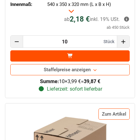
Innenmaß:
540 x 350 x 320 mm (L x B x H)
2,18 €
ab
inkl. 19% USt.
ab 450 Stück
Stück
Staffelpreise anzeigen
Summe:
10
×
3,99 €
=
39,87 €
Lieferzeit: sofort lieferbar
Zum Artikel