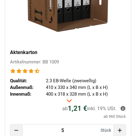
Aktenkarton
Artikelnummer: BB 1009
Qualität:
2.3 EB-Welle (zweiwellig)
Außenmaß:
410 x 330 x 340 mm (L x B x H)
Innenmaß:
400 x 318 x 328 mm (L x B x H)
1,21 €
ab
inkl. 19% USt.
ab 960 Stück
Stück