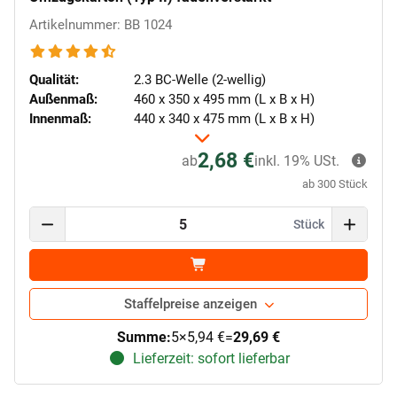
Artikelnummer: BB 1024
Qualität:
2.3 BC-Welle (2-wellig)
Außenmaß:
460 x 350 x 495 mm (L x B x H)
Innenmaß:
440 x 340 x 475 mm (L x B x H)
2,68 €
ab
inkl. 19% USt.
ab 300 Stück
Stück
Staffelpreise anzeigen
Summe:
5
×
5,94 €
=
29,69 €
Lieferzeit: sofort lieferbar