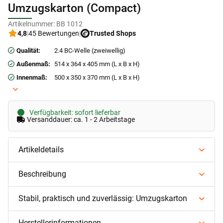
Umzugskarton (Compact)
Artikelnummer:
BB 1012
4,8
|
45 Bewertungen
|
Trusted Shops
Qualität:
2.4 BC-Welle (zweiwellig)
Außenmaß:
514 x 364 x 405 mm (L x B x H)
Innenmaß:
500 x 350 x 370 mm (L x B x H)
Verfügbarkeit: sofort lieferbar
Versanddauer: ca. 1 - 2 Arbeitstage
Artikeldetails
Beschreibung
Stabil, praktisch und zuverlässig: Umzugskarton
Herstellerinformationen