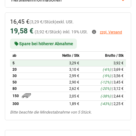
16,45 €
(3,29 €/Stück)
exkl. USt.
19,58 €
(3,92 €/Stück)
inkl. 19% USt.
zzgl. Versand
Spare bei höherer Abnahme
ab
Netto / Stk
Brutto / Stk
5
3,29 €
3,92 €
20
3,10 €
(-6%)
|
3,69 €
30
2,99 €
(-9%)
|
3,56 €
50
2,90 €
(-12%)
|
3,45 €
80
2,62 €
(-20%)
|
3,12 €
150
2,05 €
(-38%)
|
2,44 €
300
1,89 €
(-43%)
|
2,25 €
x
Bitte beachte die Mindestabnahme von 5 Stück.