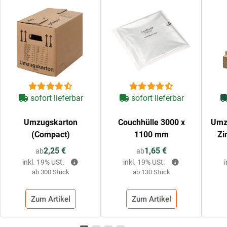
sofort lieferbar
sofort lieferbar
Umzugskarton
Couchhülle 3000 x
Umzu
(Compact)
1100 mm
Zi
2,25 €
1,65 €
ab
ab
inkl. 19% USt.
inkl. 19% USt.
ab 300 Stück
ab 130 Stück
Zum Artikel
Zum Artikel