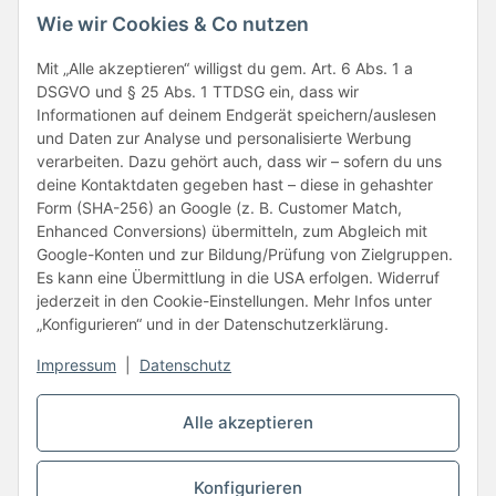
Wie wir Cookies & Co nutzen
Mit „Alle akzeptieren“ willigst du gem. Art. 6 Abs. 1 a
Folge uns
DSGVO und § 25 Abs. 1 TTDSG ein, dass wir
Informationen auf deinem Endgerät speichern/auslesen
und Daten zur Analyse und personalisierte Werbung
verarbeiten. Dazu gehört auch, dass wir – sofern du uns
deine Kontaktdaten gegeben hast – diese in gehashter
Form (SHA-256) an Google (z. B. Customer Match,
Enhanced Conversions) übermitteln, zum Abgleich mit
Google-Konten und zur Bildung/Prüfung von Zielgruppen.
Unsere Partner
Es kann eine Übermittlung in die USA erfolgen. Widerruf
jederzeit in den Cookie-Einstellungen. Mehr Infos unter
„Konfigurieren“ und in der Datenschutzerklärung.
Impressum
|
Datenschutz
Vertrag widerrufen
Alle akzeptieren
* Alle Preise inkl. gesetzlicher USt., zzgl.
Versand
Konfigurieren
© BB-Verpackungen GmbH