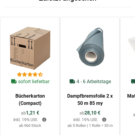
sofort lieferbar
4 - 6 Arbeitstage
Bücherkarton
Dampfbremsfolie 2 x
Mat
(Compact)
50 m 85 my
1,21 €
28,10 €
ab
ab
inkl. 19% USt.
inkl. 19% USt.
ab 960 Stück
ab 5 Rollen | 1 Rolle = 50 m