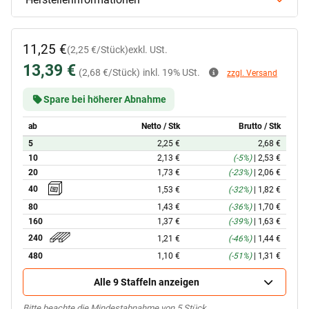
11,25 €
(2,25 €/Stück)
exkl. USt.
13,39 €
(2,68 €/Stück)
inkl. 19% USt.
zzgl. Versand
Spare bei höherer Abnahme
ab
Netto / Stk
Brutto / Stk
5
2,25 €
2,68 €
10
2,13 €
(-5%)
|
2,53 €
20
1,73 €
(-23%)
|
2,06 €
40
1,53 €
(-32%)
|
1,82 €
80
1,43 €
(-36%)
|
1,70 €
160
1,37 €
(-39%)
|
1,63 €
240
1,21 €
(-46%)
|
1,44 €
480
1,10 €
(-51%)
|
1,31 €
Alle 9 Staffeln anzeigen
x
Bitte beachte die Mindestabnahme von 5 Stück.