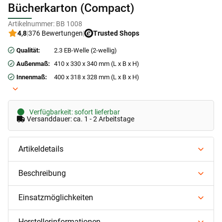
Bücherkarton (Compact)
Artikelnummer:
BB 1008
4,8
|
376 Bewertungen
|
Trusted Shops
Qualität:
2.3 EB-Welle (2-wellig)
Außenmaß:
410 x 330 x 340 mm (L x B x H)
Innenmaß:
400 x 318 x 328 mm (L x B x H)
Verfügbarkeit: sofort lieferbar
Versanddauer: ca. 1 - 2 Arbeitstage
Artikeldetails
Beschreibung
Einsatzmöglichkeiten
Herstellerinformationen