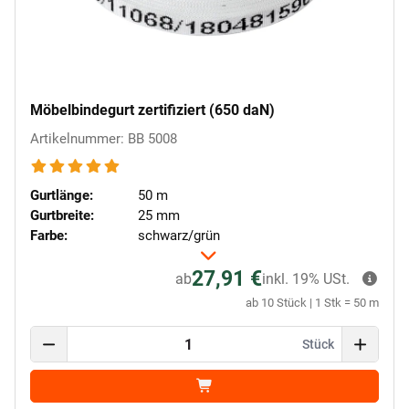
Möbelbindegurt zertifiziert (650 daN)
Artikelnummer: BB 5008
Gurtlänge:
50 m
Gurtbreite:
25 mm
Farbe:
schwarz/grün
27,91 €
ab
inkl. 19% USt.
ab 10 Stück | 1 Stk = 50 m
Stück