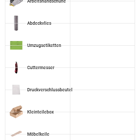
Arbeitshandschuhe
Abdeckvlies
Umzugsetiketten
Cuttermesser
Druckverschlussbeutel
Kleinteilebox
Möbelkeile