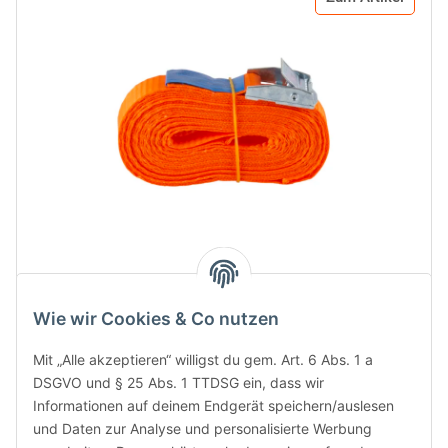
Spanngurt 5 m (einteilig) 250 daN
Artikelnummer: BB 5012
Wie wir Cookies & Co nutzen
Mit „Alle akzeptieren“ willigst du gem. Art. 6 Abs. 1 a
Maße:
25 mm x 5 m
DSGVO und § 25 Abs. 1 TTDSG ein, dass wir
Farbe:
grau
Informationen auf deinem Endgerät speichern/auslesen
Traglast:
250 daN
und Daten zur Analyse und personalisierte Werbung