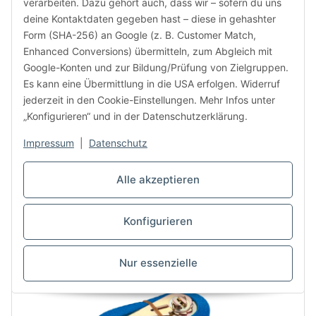
verarbeiten. Dazu gehört auch, dass wir – sofern du uns
3,01 €
ab
inkl. 19% USt.
deine Kontaktdaten gegeben hast – diese in gehashter
ab 20 Stück | 1 Stk = 5 m
Form (SHA-256) an Google (z. B. Customer Match,
Enhanced Conversions) übermitteln, zum Abgleich mit
Stück
Google-Konten und zur Bildung/Prüfung von Zielgruppen.
Es kann eine Übermittlung in die USA erfolgen. Widerruf
jederzeit in den Cookie-Einstellungen. Mehr Infos unter
„Konfigurieren“ und in der Datenschutzerklärung.
Staffelpreise anzeigen
Impressum
|
Datenschutz
Summe:
1
×
7,79 €
=
7,79 €
Lieferzeit: sofort lieferbar
Alle akzeptieren
Konfigurieren
Zum Artikel
Nur essenzielle