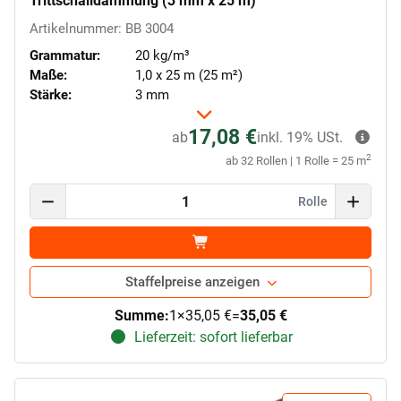
Trittschalldämmung (3 mm x 25 m)
Artikelnummer: BB 3004
Grammatur:
20 kg/m³
Maße:
1,0 x 25 m (25 m²)
Stärke:
3 mm
17,08 €
ab
inkl. 19% USt.
2
ab 32 Rollen | 1 Rolle = 25 m
Rolle
Staffelpreise anzeigen
Summe:
1
×
35,05 €
=
35,05 €
Lieferzeit: sofort lieferbar