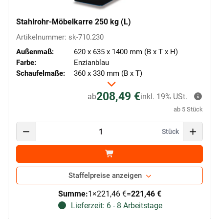
Stahlrohr-Möbelkarre 250 kg (L)
Artikelnummer: sk-710.230
Außenmaß:
620 x 635 x 1400 mm (B x T x H)
Farbe:
Enzianblau
Schaufelmaße:
360 x 330 mm (B x T)
208,49 €
ab
inkl. 19% USt.
ab 5 Stück
Stück
Staffelpreise anzeigen
Summe:
1
×
221,46 €
=
221,46 €
Lieferzeit: 6 - 8 Arbeitstage