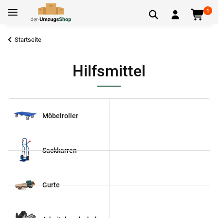
1
Startseite
Hilfsmittel
Möbelroller
Sackkarren
Gurte