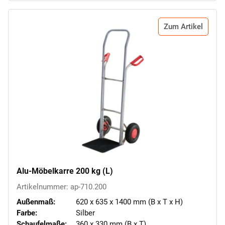
Zum Artikel
Alu-Möbelkarre 200 kg (L)
Artikelnummer: ap-710.200
Außenmaß:
620 x 635 x 1400 mm (B x T x H)
Farbe:
Silber
Schaufelmaße:
360 x 330 mm (B x T)