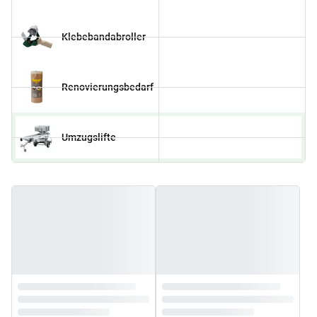
Klebebandabroller
Renovierungsbedarf
Umzugslifte