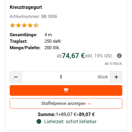
Kreuztragegurt
Artikelnummer: BB 5006
Gesamtlänge:
4 m
Traglast:
250 daN
Menge/Palette:
200 Stk.
74,67 €
ab
inkl. 19% USt.
ab 5 Stück
Stück
Staffelpreise anzeigen
Summe:
1
×
89,07 €
=
89,07 €
Lieferzeit: sofort lieferbar