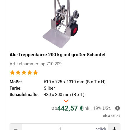
Alu-Treppenkarre 200 kg mit großer Schaufel
Artikelnummer: ap-710.209
Maße:
610 x 725 x 1310 mm (B x T x H)
Farbe:
Silber
Schaufelmaße:
480 x 300 mm (B x T)
442,57 €
ab
inkl. 19% USt.
ab 4 Stück
Stück