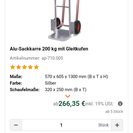
Alu-Sackkarre 200 kg mit Gleitkufen
Artikelnummer: ap-710.005
Maße:
570 x 605 x 1300 mm (B x T x H)
Farbe:
Silber
Schaufelmaße:
320 x 250 mm (B x T)
266,35 €
ab
inkl. 19% USt.
ab 5 Stück
Stück