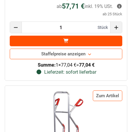
57,71 €
ab
inkl. 19% USt.
ab 25 Stück
Stück
Staffelpreise anzeigen
Summe:
1
×
77,04 €
=
77,04 €
Lieferzeit: sofort lieferbar
Zum Artikel