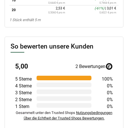
10
0,6440 € pro m
0,7664 € pro m
2,53 €
(-61%)
|
3,01 €
20
0,5060 € pro m
0,6021 € pro m
x
1 Stück enthält 5 m
So bewerten unsere Kunden
5,00
2 Bewertungen
5 Sterne
100%
4 Sterne
0%
3 Sterne
0%
2 Sterne
0%
1 Stern
0%
Gesammelt unter den Trusted Shops
Nutzungsbedingungen
Über die Echtheit der Trusted Shops Bewertungen.