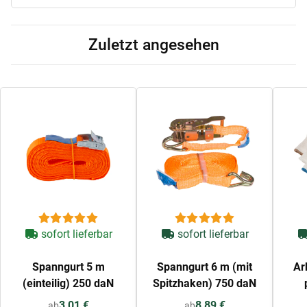
Zuletzt angesehen
sofort lieferbar
sofort lieferbar
Spanngurt 5 m
Spanngurt 6 m (mit
Ar
(einteilig) 250 daN
Spitzhaken) 750 daN
3,01 €
8,89 €
ab
ab