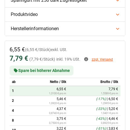
Spanngurt mit 250 daN Zugfestigkeit
Produktvideo
Herstellerinformationen
6,55 €
(6,55 €/Stück)
exkl. USt.
7,79 €
(7,79 €/Stück)
inkl. 19% USt.
zzgl. Versand
Spare bei höherer Abnahme
ab
Netto / Stk
Brutto / Stk
6,55 €
7,79 €
1
1,3100 € pro m
1,5589 € pro m
5,46 €
(-17%)
|
6,50 €
2
1,0920 € pro m
1,2995 € pro m
4,37 €
(-33%)
|
5,20 €
4
0,8740 € pro m
1,0401 € pro m
3,75 €
(-43%)
|
4,46 €
8
0,7500 € pro m
0,8925 € pro m
3,22 €
(-51%)
|
3,83 €