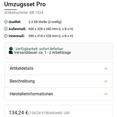
Umzugsset Pro
Artikelnummer:
BB 1524
Qualität:
2.3 EB-Welle (2-wellig)
Außenmaß:
600 x 328 x 340 mm (L x B x H)
Innenmaß:
590 x 318 x 328 mm (L x B x H)
Verfügbarkeit: sofort lieferbar
Versanddauer: ca. 1 - 2 Arbeitstage
Artikeldetails
Beschreibung
Herstellerinformationen
134,24 €
(134,24 €/Stück)
exkl. USt.