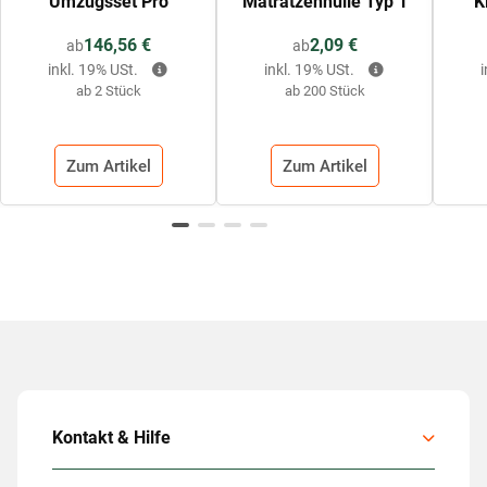
Umzugsset Pro
Matratzenhülle Typ 1
K
146,56 €
2,09 €
ab
ab
inkl. 19% USt.
inkl. 19% USt.
ab 2 Stück
ab 200 Stück
Zum Artikel
Zum Artikel
Kontakt & Hilfe