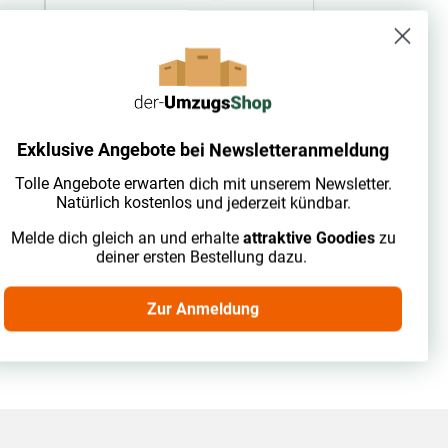
sofort lieferbar
Umzugsdecken (1,40 x 2,50 m)
Exklusive Angebote bei Newsletteranmeldung
Tolle Angebote erwarten dich mit unserem Newsletter.
Natürlich kostenlos und jederzeit kündbar.
4,00 €
ab
inkl. 19% USt.
2
Melde dich gleich an und erhalte
attraktive Goodies
zu
ab 150 Stück | 1 Stk = 4 m
deiner ersten Bestellung dazu.
Zum Artikel
Zur Anmeldung