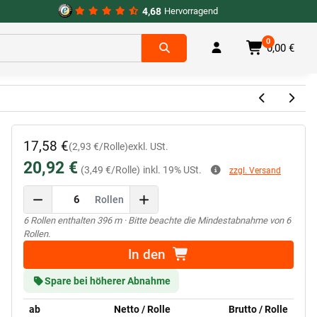
4,68
Hervorragend
0
0,00 €
17,58 €
(2,93 €/Rolle)
exkl. USt.
20,92 €
(3,49 €/Rolle)
inkl. 19% USt.
zzgl. Versand
Rollen
x
6 Rollen enthalten 396 m
· Bitte beachte die Mindestabnahme von 6
Rollen.
In den
Spare bei höherer Abnahme
ab
Netto / Rolle
Brutto / Rolle