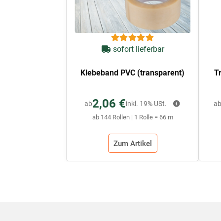
sofort lieferbar
Klebeband PVC (transparent)
T
2,06 €
ab
inkl. 19% USt.
a
ab 144 Rollen | 1 Rolle = 66 m
Zum Artikel