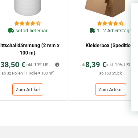
sofort lieferbar
1 - 2 Arbeitstage
rittschalldämmung (2 mm x
Kleiderbox (Spedition)
100 m)
38,50 €
8,39 €
b
inkl. 19% USt.
ab
inkl. 19% USt.
2
ab 32 Rollen | 1 Rolle = 100 m
ab 150 Stück
Zum Artikel
Zum Artikel