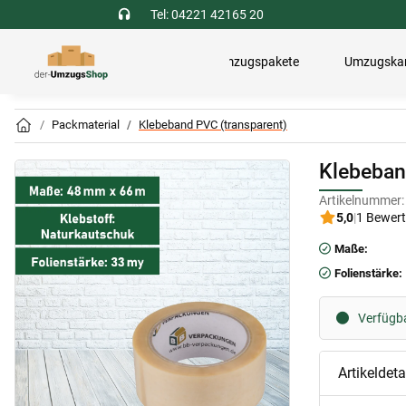
Tel: 04221 42165 20
Umzugspakete
Umzugska
Packmaterial
Klebeband PVC (transparent)
Klebeban
Artikelnummer:
5,0
|
1 Bewer
Maße:
Folienstärke:
Verfügbar
Artikeldeta