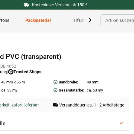
Kostenloser Versand ab 150 €
rtons
Packmaterial
Hilfsmittel
d PVC (transparent)
BB 4052
tung
|
Trusted Shops
48 mm x 66 m
Bandbreite:
48 mm
ca. 33 my
Gesamtstärke:
ca. 53 my
keit: sofort lieferbar
Versanddauer: ca. 1 - 2 Arbeitstage
ils