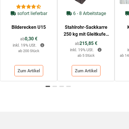
sofort lieferbar
6 - 8 Arbeitstage
Bilderecken U15
Stahlrohr-Sackkarre
250 kg mit Gleitkufen
0,30 €
ab
(grau)
215,85 €
ab
inkl. 19% USt.
inkl. 19% USt.
ab 200 Stück
ab 5 Stück
ab 14
Zum Artikel
Zum Artikel