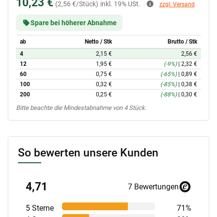
10,23 €
(2,56 €/Stück)
inkl. 19% USt.
zzgl. Versand
Spare bei höherer Abnahme
ab
Netto / Stk
Brutto / Stk
4
2,15 €
2,56 €
12
1,95 €
(-9%)
|
2,32 €
60
0,75 €
(-65%)
|
0,89 €
100
0,32 €
(-85%)
|
0,38 €
200
0,25 €
(-88%)
|
0,30 €
x
Bitte beachte die Mindestabnahme von 4 Stück.
So bewerten unsere Kunden
4,71
7 Bewertungen
5 Sterne
71%