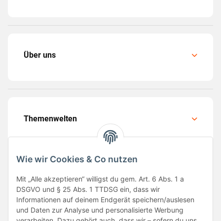
Über uns
Themenwelten
Wie wir Cookies & Co nutzen
Mit „Alle akzeptieren“ willigst du gem. Art. 6 Abs. 1 a
Folge uns
DSGVO und § 25 Abs. 1 TTDSG ein, dass wir
Informationen auf deinem Endgerät speichern/auslesen
und Daten zur Analyse und personalisierte Werbung
verarbeiten. Dazu gehört auch, dass wir – sofern du uns