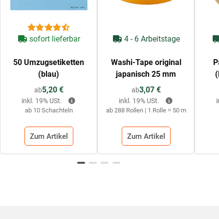
sofort lieferbar
4 - 6 Arbeitstage
50 Umzugsetiketten
Washi-Tape original
P
(blau)
japanisch 25 mm
5,20 €
3,07 €
ab
ab
inkl. 19% USt.
inkl. 19% USt.
ab 10 Schachteln
ab 288 Rollen | 1 Rolle = 50 m
Zum Artikel
Zum Artikel