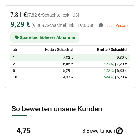
7,81 €
(7,82 €/Schachtel)
exkl. USt.
9,29 €
(9,30 €/Schachtel)
inkl. 19% USt.
zzgl. Versand
Spare bei höherer Abnahme
ab
Netto / Schachtel
Brutto / Schachtel
1
7,82 €
9,30 €
2
6,05 €
(-23%)
|
7,20 €
5
5,29 €
(-32%)
|
6,30 €
10
4,37 €
(-44%)
|
5,20 €
So bewerten unsere Kunden
4,75
8 Bewertungen