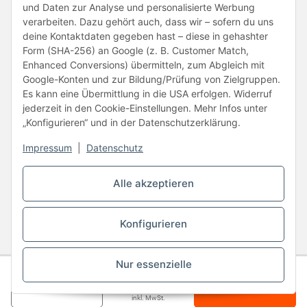
und Daten zur Analyse und personalisierte Werbung
verarbeiten. Dazu gehört auch, dass wir – sofern du uns
deine Kontaktdaten gegeben hast – diese in gehashter
Form (SHA-256) an Google (z. B. Customer Match,
Enhanced Conversions) übermitteln, zum Abgleich mit
Google-Konten und zur Bildung/Prüfung von Zielgruppen.
Unsere Partner
Es kann eine Übermittlung in die USA erfolgen. Widerruf
jederzeit in den Cookie-Einstellungen. Mehr Infos unter
„Konfigurieren“ und in der Datenschutzerklärung.
Impressum
|
Datenschutz
Vertrag widerrufen
Alle akzeptieren
* Alle Preise inkl. gesetzlicher USt., zzgl.
Versand
Konfigurieren
© BB-Verpackungen GmbH
BB-Verpackungen GmbH
- Brendelweg 167, 27755 Delmenhorst - Telefon:
+49 (0)4221 42165-20
Nur essenzielle
Gesamtpreis
Staffel 1
9,29 €
In den
AGB
Widerrufsrecht
Impressum
Datenschutz
Barrierefreiheit
ab 1 Schachtel
inkl. MwSt.