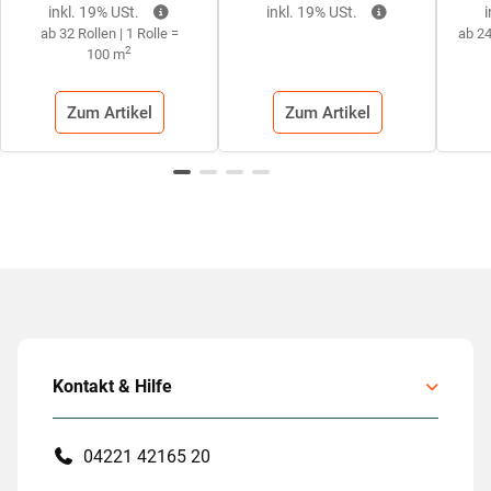
inkl. 19% USt.
inkl. 19% USt.
ab 32 Rollen | 1 Rolle =
ab 24
2
100 m
Zum Artikel
Zum Artikel
Kontakt & Hilfe
04221 42165 20