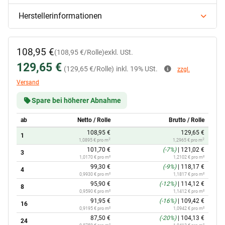
Herstellerinformationen
108,95 €
(108,95 €/Rolle)
exkl. USt.
129,65 €
(129,65 €/Rolle)
inkl. 19% USt.
zzgl.
Versand
Spare bei höherer Abnahme
ab
Netto / Rolle
Brutto / Rolle
108,95 €
129,65 €
1
2
2
1,0895 € pro m
1,2965 € pro m
101,70 €
(-7%)
|
121,02 €
3
1,0170 € pro m²
1,2102 € pro m²
99,30 €
(-9%)
|
118,17 €
4
0,9930 € pro m²
1,1817 € pro m²
95,90 €
(-12%)
|
114,12 €
8
0,9590 € pro m²
1,1412 € pro m²
91,95 €
(-16%)
|
109,42 €
16
0,9195 € pro m²
1,0942 € pro m²
87,50 €
(-20%)
|
104,13 €
24