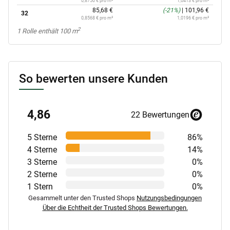
0,8750 € pro m²
1,0413 € pro m²
85,68 €
(-21%)
|
101,96 €
32
0,8568 € pro m²
1,0196 € pro m²
2
x
1 Rolle enthält 100 m
So bewerten unsere Kunden
4,86
22 Bewertungen
5 Sterne
86%
4 Sterne
14%
3 Sterne
0%
2 Sterne
0%
1 Stern
0%
Gesammelt unter den Trusted Shops
Nutzungsbedingungen
Über die Echtheit der Trusted Shops Bewertungen.