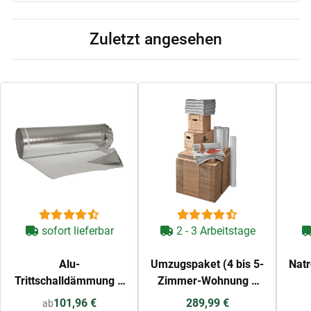
Zuletzt angesehen
sofort lieferbar
2 - 3 Arbeitstage
Alu-
Umzugspaket (4 bis 5-
Natr
Trittschalldämmung 2
Zimmer-Wohnung +
mm (1,0 x 100 m)
Häuser)
101,96 €
289,99 €
ab