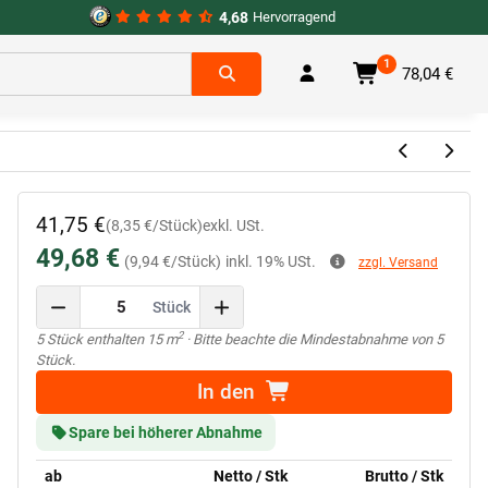
4,68
Hervorragend
1
78,04 €
41,75 €
(8,35 €/Stück)
exkl. USt.
49,68 €
(9,94 €/Stück)
inkl. 19% USt.
zzgl. Versand
Stück
2
x
5 Stück enthalten 15 m
· Bitte beachte die Mindestabnahme von 5
Stück.
In den
Spare bei höherer Abnahme
ab
Netto / Stk
Brutto / Stk