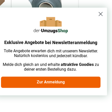
4 - 6 Arbeitstage
Exklusive Angebote bei Newsletteranmeldung
Dampfbremsfolie 4 x 50 m 60
Tolle Angebote erwarten dich mit unserem Newsletter.
my
Natürlich kostenlos und jederzeit kündbar.
35,63 €
ab
inkl. 19% USt.
Melde dich gleich an und erhalte
attraktive Goodies
zu
deiner ersten Bestellung dazu.
ab 10 Rollen | 1 Rolle = 50 m
Zur Anmeldung
Zum Artikel