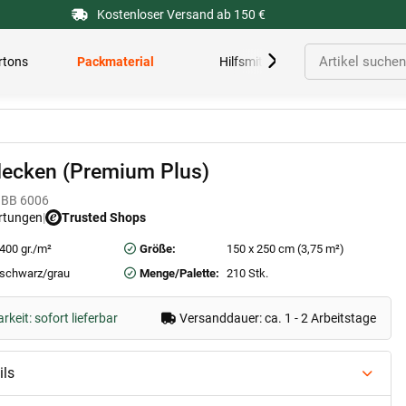
Kostenloser Versand ab 150 €
rtons
Packmaterial
Hilfsmittel
ecken (Premium Plus)
BB 6006
rtungen
|
Trusted Shops
400 gr./m²
Größe:
150 x 250 cm (3,75 m²)
schwarz/grau
Menge/Palette:
210 Stk.
keit: sofort lieferbar
Versanddauer: ca. 1 - 2 Arbeitstage
ils