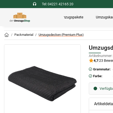
Tel: 04221 42165 20
Umzugspakete
Umzugska
Packmaterial
Umzugsdecken (Premium Plus)
Umzugsd
Artikelnummer:
4,7
|
23 Bewe
Grammatur:
Farbe:
Verfügbar
Artikeldeta