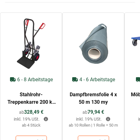
6 - 8 Arbeitstage
4 - 6 Arbeitstage
Stahlrohr-
Dampfbremsfolie 4 x
Möb
Treppenkarre 200 kg
50 m 130 my
mit großer Schaufel
328,49 €
79,94 €
ab
ab
(grau)
inkl. 19% USt.
inkl. 19% USt.
ab 4 Stück
ab 10 Rollen | 1 Rolle = 50 m