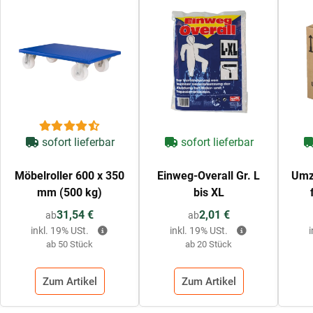
sofort lieferbar
sofort lieferbar
Möbelroller 600 x 350
Einweg-Overall Gr. L
Umzu
mm (500 kg)
bis XL
31,54 €
2,01 €
ab
ab
inkl. 19% USt.
inkl. 19% USt.
ab 50 Stück
ab 20 Stück
Zum Artikel
Zum Artikel