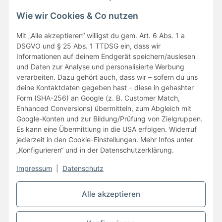
Wie wir Cookies & Co nutzen
Mit „Alle akzeptieren“ willigst du gem. Art. 6 Abs. 1 a
Folge uns
DSGVO und § 25 Abs. 1 TTDSG ein, dass wir
Informationen auf deinem Endgerät speichern/auslesen
und Daten zur Analyse und personalisierte Werbung
verarbeiten. Dazu gehört auch, dass wir – sofern du uns
deine Kontaktdaten gegeben hast – diese in gehashter
Form (SHA-256) an Google (z. B. Customer Match,
Enhanced Conversions) übermitteln, zum Abgleich mit
Google-Konten und zur Bildung/Prüfung von Zielgruppen.
Unsere Partner
Es kann eine Übermittlung in die USA erfolgen. Widerruf
jederzeit in den Cookie-Einstellungen. Mehr Infos unter
„Konfigurieren“ und in der Datenschutzerklärung.
Impressum
|
Datenschutz
Vertrag widerrufen
Alle akzeptieren
* Alle Preise inkl. gesetzlicher USt., zzgl.
Versand