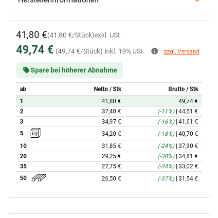
41,80 €
(41,80 €/Stück)
exkl. USt.
49,74 €
(49,74 €/Stück)
inkl. 19% USt.
zzgl. Versand
Spare bei höherer Abnahme
ab
Netto / Stk
Brutto / Stk
1
41,80 €
49,74 €
2
37,40 €
(-11%)
|
44,51 €
3
34,97 €
(-16%)
|
41,61 €
5
34,20 €
(-18%)
|
40,70 €
10
31,85 €
(-24%)
|
37,90 €
20
29,25 €
(-30%)
|
34,81 €
35
27,75 €
(-34%)
|
33,02 €
50
26,50 €
(-37%)
|
31,54 €