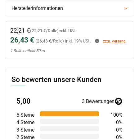
Herstellerinformationen
22,21 €
(22,21 €/Rolle)
exkl. USt.
26,43 €
(26,43 €/Rolle)
inkl. 19% USt.
zzgl. Versand
x
1 Rolle enthält 50 m
So bewerten unsere Kunden
5,00
3 Bewertungen
5 Sterne
100%
4 Sterne
0%
3 Sterne
0%
2 Sterne
0%