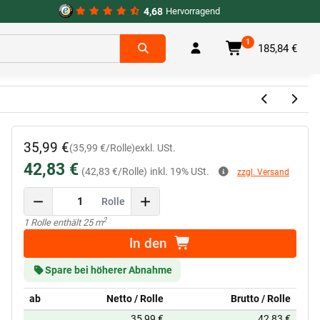
4,68
Hervorragend
1
185,84 €
35,99 €
(35,99 €/Rolle)
exkl. USt.
42,83 €
(42,83 €/Rolle)
inkl. 19% USt.
zzgl. Versand
Rolle
2
x
1 Rolle enthält 25 m
In den
Spare bei höherer Abnahme
ab
Netto / Rolle
Brutto / Rolle
35,99 €
42,83 €