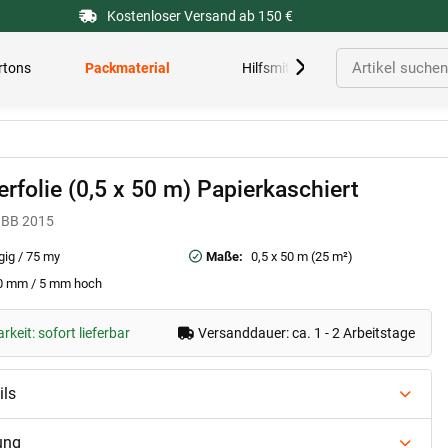
Kostenloser Versand ab 150 €
rtons
Packmaterial
Hilfsmittel
erfolie (0,5 x 50 m) Papierkaschiert
BB 2015
gig / 75 my
Maße:
0,5 x 50 m (25 m²)
0 mm / 5 mm hoch
keit: sofort lieferbar
Versanddauer: ca. 1 - 2 Arbeitstage
ils
ung