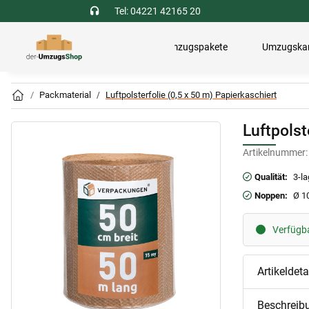
Tel: 04221 42165 20
Umzugspakete
Umzugska
Packmaterial
Luftpolsterfolie (0,5 x 50 m) Papierkaschiert
Luftpolst
Artikelnummer:
Qualität:
3-la
Noppen:
Ø 1
Verfügbar
Artikeldeta
Beschreib