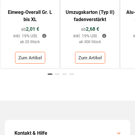
Einweg-Overall Gr. L
Umzugskarton (Typ II)
Alu
bis XL
fadenverstärkt
2,01 €
2,68 €
ab
ab
inkl. 19% USt.
inkl. 19% USt.
ab 20 Stück
ab 300 Stück
Zum Artikel
Zum Artikel
Kontakt & Hilfe