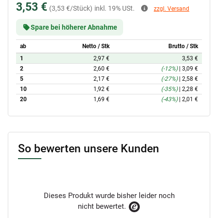
3,53 €
(3,53 €/Stück)
inkl. 19% USt.
zzgl. Versand
Spare bei höherer Abnahme
ab
Netto / Stk
Brutto / Stk
1
2,97 €
3,53 €
2
2,60 €
(-12%)
|
3,09 €
5
2,17 €
(-27%)
|
2,58 €
10
1,92 €
(-35%)
|
2,28 €
20
1,69 €
(-43%)
|
2,01 €
So bewerten unsere Kunden
Dieses Produkt wurde bisher leider noch
nicht bewertet.