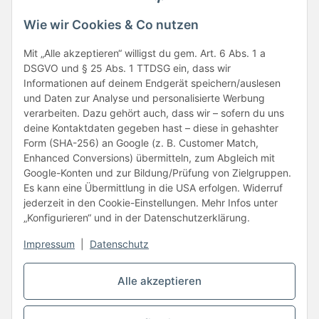
Wie wir Cookies & Co nutzen
Mit „Alle akzeptieren“ willigst du gem. Art. 6 Abs. 1 a
Folge uns
DSGVO und § 25 Abs. 1 TTDSG ein, dass wir
Informationen auf deinem Endgerät speichern/auslesen
und Daten zur Analyse und personalisierte Werbung
verarbeiten. Dazu gehört auch, dass wir – sofern du uns
deine Kontaktdaten gegeben hast – diese in gehashter
Form (SHA-256) an Google (z. B. Customer Match,
Enhanced Conversions) übermitteln, zum Abgleich mit
Google-Konten und zur Bildung/Prüfung von Zielgruppen.
Unsere Partner
Es kann eine Übermittlung in die USA erfolgen. Widerruf
jederzeit in den Cookie-Einstellungen. Mehr Infos unter
„Konfigurieren“ und in der Datenschutzerklärung.
Impressum
|
Datenschutz
Vertrag widerrufen
Alle akzeptieren
* Alle Preise inkl. gesetzlicher USt., zzgl.
Versand